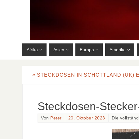
Afrika
Asien
Europa
Amerika
«
STECKDOSEN IN SCHOTTLAND (UK) 
Steckdosen-Stecker-
Von
Peter
20. Oktober 2023
Die vollstän